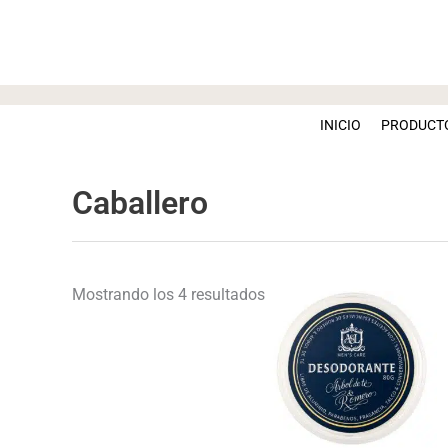
Ir
Ordenado
al
por
contenido
popularidad
INICIO
PRODUCT
Caballero
Mostrando los 4 resultados