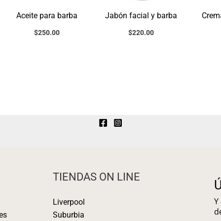
Aceite para barba
Jabón facial y barba
Crema
$
250.00
$
220.00
TIENDAS ON LINE
Ú
Y
Liverpool
d
es
Suburbia